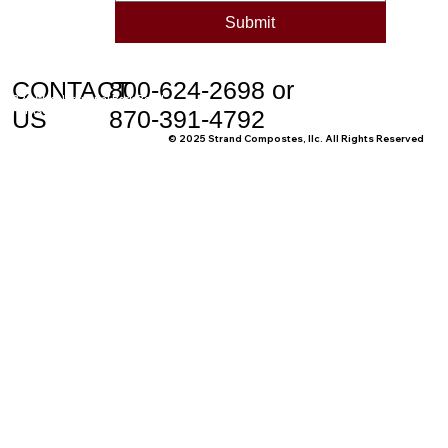
Submit
CONTACT
800-624-2698 or
228 West Industrial Park Road
Harrison, AR 72601
US
870-391-4792
© 2025 Strand Compostes, llc. All Rights Reserved