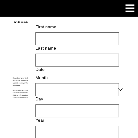
Handbook Acknowledgement
First name
Last name
Date
Month
I have been provided with a copy of Strand Composites, LLC Employee Policy and
Procedure handbook. I have fully read this Policy and Procedure Handbook and
agree to comply with all company policies and rules as described in the
Handbook.
En se me ha proporcionado una copia del manual de Política y Procedimiento del
Empleado de Strand Composites, LLC. He leído completamente este Manual de
Políticas y Procedimientos y acepto cumplir con todas las políticas y reglas de la
Day
compañía como se describe en el Manual.
Year